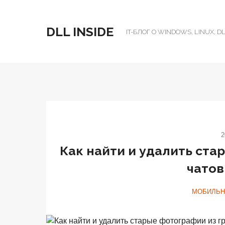
DLL INSIDE
IT-БЛОГ О WINDOWS, LINUX, 
2
Как найти и удалить ста
чатов
МОБИЛЬН