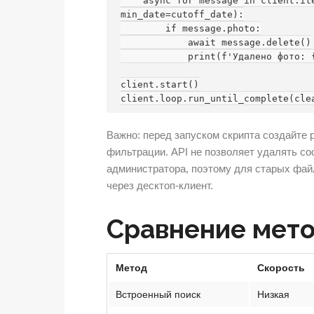
    async for message in client.iter_messages('group_username', 
min_date=cutoff_date):

        if message.photo:

            await message.delete()

            print(f'Удалено фото: {message.date}')

client.start()

Важно: перед запуском скрипта создайте 
фильтрации. API не позволяет удалять со
администратора, поэтому для старых фай
через десктоп-клиент.
Сравнение мето
Метод
Скорость
Встроенный поиск
Низкая