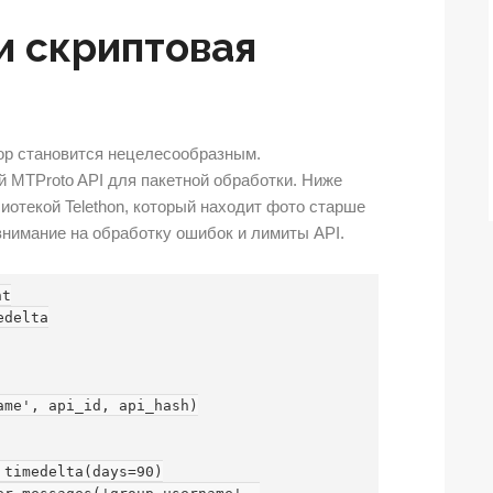
и скриптовая
бор становится нецелесообразным.
MTProto API для пакетной обработки. Ниже
иотекой Telethon, который находит фото старше
 внимание на обработку ошибок и лимиты API.
t

delta

me', api_id, api_hash)
