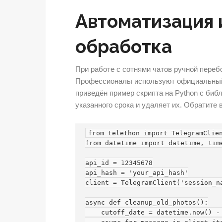
Автоматизация 
обработка
При работе с сотнями чатов ручной пере
Профессионалы используют официальный 
приведён пример скрипта на Python с библ
указанного срока и удаляет их. Обратите
from telethon import TelegramClien
from datetime import datetime, time
api_id = 12345678

api_hash = 'your_api_hash'

client = TelegramClient('session_na
async def cleanup_old_photos():

    cutoff_date = datetime.now() - timedelta(days=90)
