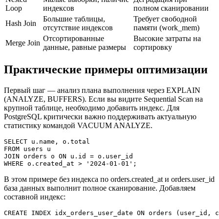
Loop
индексов
полном сканировании
Большие таблицы,
Требует свободной
Hash Join
отсутствие индексов
памяти (work_mem)
Отсортированные
Высокие затраты на
Merge Join
данные, равные размеры
сортировку
Практические примеры оптимизации
Первый шаг — анализ плана выполнения через EXPLAIN
(ANALYZE, BUFFERS). Если вы видите Sequential Scan на
крупной таблице, необходимо добавить индекс. Для
PostgreSQL критически важно поддерживать актуальную
статистику командой VACUUM ANALYZE.
SELECT u.name, o.total 

FROM users u 

JOIN orders o ON u.id = o.user_id 

WHERE o.created_at > '2024-01-01';
В этом примере без индекса по orders.created_at и orders.user_id
база данных выполнит полное сканирование. Добавляем
составной индекс:
CREATE INDEX idx_orders_user_date ON orders (user_id, c