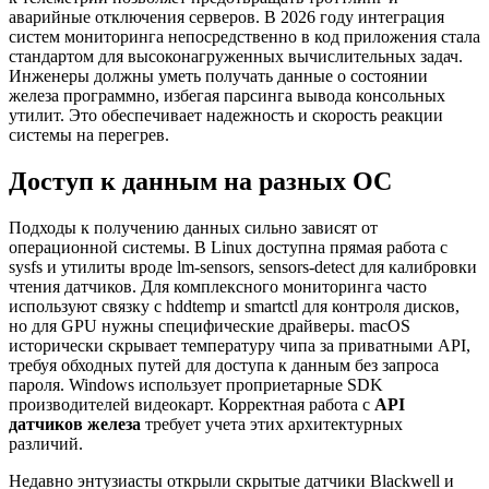
аварийные отключения серверов. В 2026 году интеграция
систем мониторинга непосредственно в код приложения стала
стандартом для высоконагруженных вычислительных задач.
Инженеры должны уметь получать данные о состоянии
железа программно, избегая парсинга вывода консольных
утилит. Это обеспечивает надежность и скорость реакции
системы на перегрев.
Доступ к данным на разных ОС
Подходы к получению данных сильно зависят от
операционной системы. В Linux доступна прямая работа с
sysfs и утилиты вроде lm-sensors, sensors-detect для калибровки
чтения датчиков. Для комплексного мониторинга часто
используют связку с hddtemp и smartctl для контроля дисков,
но для GPU нужны специфические драйверы. macOS
исторически скрывает температуру чипа за приватными API,
требуя обходных путей для доступа к данным без запроса
пароля. Windows использует проприетарные SDK
производителей видеокарт. Корректная работа с
API
датчиков железа
требует учета этих архитектурных
различий.
Недавно энтузиасты открыли скрытые датчики Blackwell и