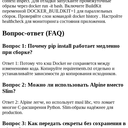
context inspect. Для отладки запускайте промежуточные
образы через docker run -it
bash. Включите BuildKit
переменной DOCKER_BUILDKIT=1 для параллельных
сборок. Проверяйте слои командой docker history
. Настройте
healthcheck для мониторинга состояния приложения.
Вопрос-ответ (FAQ)
Вопрос 1: Почему pip install работает медленно
при сборке?
Ответ 1: Потому что кэш Docker не сохраняется между
изменениями кода. Копируйте requirements.txt отдельно и
устанавливайте зависимости до копирования исходников.
Вопрос 2: Можно ли использовать Alpine вместо
Slim?
Ответ 2: Alpine легче, но использует musl libc, что ломает
многие C-расширения Python. Slim-образы надёжнее для
production.
Вопрос 3: Как передать секреты без сохранения в