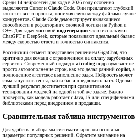
Среди 14 нейросетей для кода в 2026 году особенно
выделяются Cursor и Claude Code. Они предлагают глубокий
контекст всего проекта, понимая связи между файлами лучше
конкурентов. Claude Code демонстрирует выдающиеся
способности в рефакторинге сложной логики на Python и
C++. Для задач массовой
кодгенерации
часто используют
ChatGPT и DeepSeek, которые показывают идеальный баланс
между скоростью ответа и точностью синтаксиса.
Российский сегмент представлен решением GigaChat, что
критично для команд с ограничением на оплату зарубежных
сервисов. Современный подход к
ai coding
подразумевает не
просто автодополнение строк, как это делал ранний
copilot
, а
полноценное агентское выполнение задач. Нейросеть может
сама запустить тесты, найти баг и предложить патч. Однако
лучший результат достигается при сравнительном
тестировании моделей на одной и той же задаче. Важно
проверять, как модель работает с Java, JS или специфичными
библиотеками перед внедрением в продакшн.
Сравнительная таблица инструментов
Для удобства выбора мы систематизировали основные
параметры популярных решений. Обратите внимание на