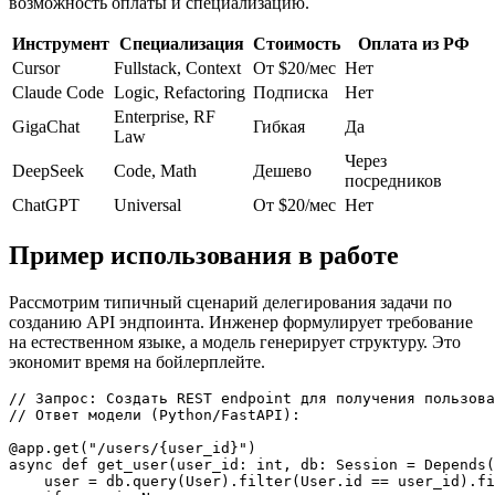
возможность оплаты и специализацию.
Инструмент
Специализация
Стоимость
Оплата из РФ
Cursor
Fullstack, Context
От $20/мес
Нет
Claude Code
Logic, Refactoring
Подписка
Нет
Enterprise, RF
GigaChat
Гибкая
Да
Law
Через
DeepSeek
Code, Math
Дешево
посредников
ChatGPT
Universal
От $20/мес
Нет
Пример использования в работе
Рассмотрим типичный сценарий делегирования задачи по
созданию API эндпоинта. Инженер формулирует требование
на естественном языке, а модель генерирует структуру. Это
экономит время на бойлерплейте.
// Запрос: Создать REST endpoint для получения пользова
// Ответ модели (Python/FastAPI):

@app.get("/users/{user_id}")

async def get_user(user_id: int, db: Session = Depends(
    user = db.query(User).filter(User.id == user_id).fi