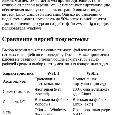
Важным аспектом остается
wsl производительность
. В
отличие от первой версии, WSL2 использует виртуализацию,
обеспечивая высокую скорость операций ввода-вывода
внутри Linux-файловой системы. Однако по умолчанию
подсистема может потреблять до 50% оперативной памяти.
Для ограничения ресурсов создайте файл .wslconfig в профиле
пользователя Windows.
Сравнение версий подсистемы
Выбор версии влияет на совместимость файловых систем,
сетевых интерфейсов и поддержку Docker. Ниже приведены
ключевые различия, определяющие архитектуру вашей
рабочей среды и выбор инструментов для конкретных задач.
Характеристика
WSL 1
WSL 2
Трансляция
Полноценная
Архитектура
системных вызовов
виртуализация ядра
Частичная (нет
100% совместимость
Совместимость
systemd)
ядра Linux
Высокая на файлах
Высокая на файлах
Скорость I/O
Windows
Linux (ext4)
Общая с Windows
Изолированная (через
Сеть
(localhost)
NAT)