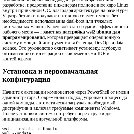
разработке, предоставив инженерам полноценное ядро Linux
внутри привычной ОС. Благодаря архитектуре на базе Hyper-
V, разработчики получают нативную совместимость без
необходимости использования dual-boot или тяжелых
виртуальных машин. Ключевой этап создания эффективного
рабочего места — грамотная
настройка wsl2 ubuntu для
программирования
, которая превращает операционную
систему в мощный инструмент для бэкенда, DevOps и data
science. Это руководство охватывает установку, глубокую
оптимизацию и интеграцию с современными IDE и
контейнерами.
Установка и первоначальная
конфигурация
Начните с активации компонентов через PowerShell от имени
администратора. Современный подход упрощает процесс до
одной команды, автоматически загружая необходимый
дистрибутив и включая требуемые компоненты Windows.
После установки система потребует перезагрузки для
инициализации виртуальной платформы.
wsl --install -d Ubuntu

wsl --update
