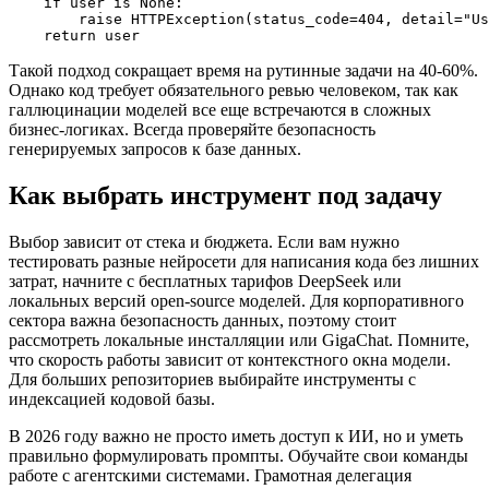
    if user is None:

        raise HTTPException(status_code=404, detail="Us
Такой подход сокращает время на рутинные задачи на 40-60%.
Однако код требует обязательного ревью человеком, так как
галлюцинации моделей все еще встречаются в сложных
бизнес-логиках. Всегда проверяйте безопасность
генерируемых запросов к базе данных.
Как выбрать инструмент под задачу
Выбор зависит от стека и бюджета. Если вам нужно
тестировать разные нейросети для написания кода без лишних
затрат, начните с бесплатных тарифов DeepSeek или
локальных версий open-source моделей. Для корпоративного
сектора важна безопасность данных, поэтому стоит
рассмотреть локальные инсталляции или GigaChat. Помните,
что скорость работы зависит от контекстного окна модели.
Для больших репозиториев выбирайте инструменты с
индексацией кодовой базы.
В 2026 году важно не просто иметь доступ к ИИ, но и уметь
правильно формулировать промпты. Обучайте свои команды
работе с агентскими системами. Грамотная делегация