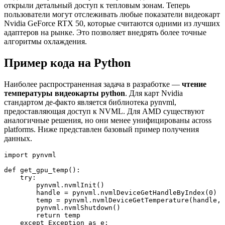
открыли детальный доступ к тепловым зонам. Теперь
пользователи могут отслеживать любые показатели видеокарт
Nvidia GeForce RTX 50, которые считаются одними из лучших
адаптеров на рынке. Это позволяет внедрять более точные
алгоритмы охлаждения.
Пример кода на Python
Наиболее распространенная задача в разработке —
чтение
температуры видеокарты python
. Для карт Nvidia
стандартом де-факто является библиотека pynvml,
предоставляющая доступ к NVML. Для AMD существуют
аналогичные решения, но они менее унифицированы across
platforms. Ниже представлен базовый пример получения
данных.
import pynvml

def get_gpu_temp():

    try:

        pynvml.nvmlInit()

        handle = pynvml.nvmlDeviceGetHandleByIndex(0)

        temp = pynvml.nvmlDeviceGetTemperature(handle, 
        pynvml.nvmlShutdown()

        return temp

    except Exception as e:
