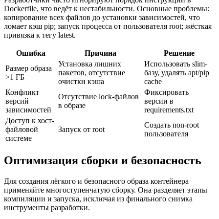
Dockerfile, что ведёт к нестабильности. Основные проблемы:
копирование всех файлов до установки зависимостей, что
ломает кэш pip; запуск процесса от пользователя root; жёсткая
привязка к тегу latest.
Ошибка
Причина
Решение
Установка лишних
Использовать slim-
Размер образа
пакетов, отсутствие
базу, удалять apt/pip
>1 ГБ
очистки кэша
cache
Конфликт
Фиксировать
Отсутствие lock-файлов
версий
версии в
в образе
зависимостей
requirements.txt
Доступ к хост-
Создать non-root
файловой
Запуск от root
пользователя
системе
Оптимизация сборки и безопасность
Для создания лёгкого и безопасного образа контейнера
применяйте многоступенчатую сборку. Она разделяет этапы
компиляции и запуска, исключая из финального снимка
инструменты разработки.