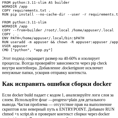
FROM python:3.11-slim AS builder

WORKDIR /app

COPY requirements.txt .

RUN pip install --no-cache-dir --user -r requirements.t
FROM python:3.11-slim

WORKDIR /app

COPY --from=builder /root/.local /home/appuser/.local

COPY . .

ENV PATH=/home/appuser/.local/bin:$PATH

RUN useradd -m appuser && chown -R appuser:appuser /app

USER appuser

CMD ["python", "app.py"]
Этот подход сокращает размер на 40-60% и изолирует
процессы. Всегда проверяйте зависимости через pip check
внутри контейнера. Добавление .dockerignore исключит
ненужные папки, ускорив отправку контекста.
Как исправить ошибки сборки docker
Если docker build падает с кодом 1, анализируйте логи слоя за
слоем. Используйте флаг —progress=plain для детального
вывода. Частая проблема — отсутствие прав на выполнение
скриптов или неверный путь к ENTRYPOINT. Добавьте RUN
chmod +x script.sh и проверьте контекст сборки через docker