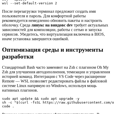
wsl --set-default-version 2
После перезагрузки терминал предложит создать имя
пользователя и пароль. Для комфортной работы
рекомендуется немедленно обновить пакеты и настроить
оболочку. Среда
линукс на виндовс dev
требует актуальных
зависимостей для компиляции, работы с сетью и запуска
сервисов. Убедитесь, что виртуализация включена в BIOS,
иначе установка завершится ошибкой.
Оптимизация среды и инструменты
разработки
Стандартный Bash часто заменяют на Zsh с плагином Oh My
Zsh для улучшения автодополнения, темизации и управления
историей команд. Интеграция с VS Code через расширение
Remote — WSL позволяет редактировать файлы в файловой
системе Linux напрямую из Windows, используя мощь
нативных плагинов.
sudo apt update && sudo apt upgrade -y

sh -c "$(curl -fsSL https://raw.githubusercontent.com/o
code .