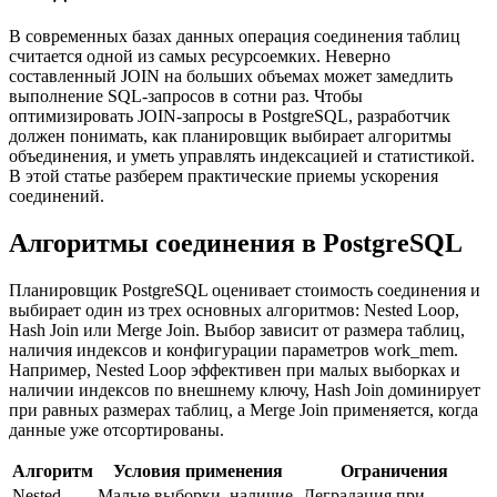
В современных базах данных операция соединения таблиц
считается одной из самых ресурсоемких. Неверно
составленный JOIN на больших объемах может замедлить
выполнение SQL-запросов в сотни раз. Чтобы
оптимизировать JOIN-запросы в PostgreSQL, разработчик
должен понимать, как планировщик выбирает алгоритмы
объединения, и уметь управлять индексацией и статистикой.
В этой статье разберем практические приемы ускорения
соединений.
Алгоритмы соединения в PostgreSQL
Планировщик PostgreSQL оценивает стоимость соединения и
выбирает один из трех основных алгоритмов: Nested Loop,
Hash Join или Merge Join. Выбор зависит от размера таблиц,
наличия индексов и конфигурации параметров work_mem.
Например, Nested Loop эффективен при малых выборках и
наличии индексов по внешнему ключу, Hash Join доминирует
при равных размерах таблиц, а Merge Join применяется, когда
данные уже отсортированы.
Алгоритм
Условия применения
Ограничения
Nested
Малые выборки, наличие
Деградация при