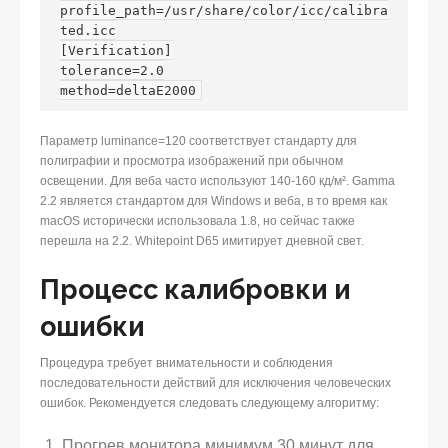
profile_path=/usr/share/color/icc/calibra
ted.icc

[Verification]

tolerance=2.0

method=deltaE2000
Параметр luminance=120 соответствует стандарту для
полиграфии и просмотра изображений при обычном
освещении. Для веба часто используют 140-160 кд/м². Gamma
2.2 является стандартом для Windows и веба, в то время как
macOS исторически использовала 1.8, но сейчас также
перешла на 2.2. Whitepoint D65 имитирует дневной свет.
Процесс калибровки и
ошибки
Процедура требует внимательности и соблюдения
последовательности действий для исключения человеческих
ошибок. Рекомендуется следовать следующему алгоритму:
Прогрев монитора минимум 30 минут для