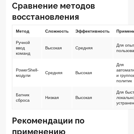
Сравнение методов
восстановления
Метод
Сложность
Эффективность
Примен
Ручной
Для опы
ввод
Высокая
Средняя
пользов
команд
Для
PowerShell-
автомат
Средняя
Высокая
модули
и группо
политик
Для быс
Батник
Низкая
Высокая
локальн
сброса
устране
Рекомендации по
применению