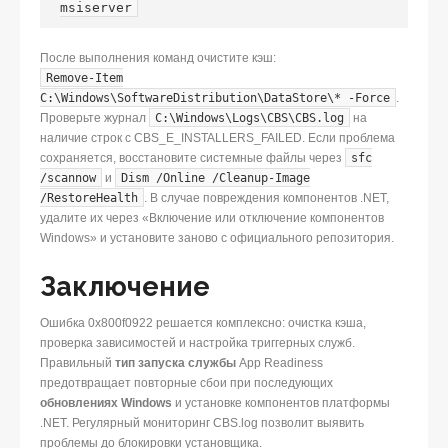
msiserver
После выполнения команд очистите кэш:
Remove-Item
C:\Windows\SoftwareDistribution\DataStore\* -Force
.
Проверьте журнал
C:\Windows\Logs\CBS\CBS.log
на
наличие строк с CBS_E_INSTALLERS_FAILED. Если проблема
сохраняется, восстановите системные файлы через
sfc
/scannow
и
Dism /Online /Cleanup-Image
/RestoreHealth
. В случае повреждения компонентов .NET,
удалите их через «Включение или отключение компонентов
Windows» и установите заново с официального репозитория.
Заключение
Ошибка 0x800f0922 решается комплексно: очистка кэша,
проверка зависимостей и настройка триггерных служб.
Правильный
тип запуска службы
App Readiness
предотвращает повторные сбои при последующих
обновлениях Windows
и установке компонентов платформы
.NET. Регулярный мониторинг CBS.log позволит выявить
проблемы до блокировки установщика.