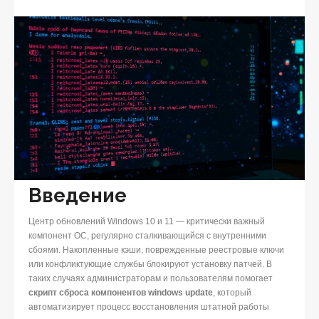
Введение
Центр обновлений Windows 10 и 11 — критически важный
компонент ОС, регулярно сталкивающийся с внутренними
сбоями. Накопленные кэши, поврежденные реестровые ключи
или конфликтующие службы блокируют установку патчей. В
таких случаях администраторам и пользователям помогает
скрипт сброса компонентов windows update
, который
автоматизирует процесс восстановления штатной работы