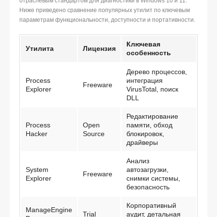
отраслевым стандартом для диагностики в Windows 10 и 11.
Ниже приведено сравнение популярных утилит по ключевым
параметрам функциональности, доступности и портативности.
Ключевая
Утилита
Лицензия
особенность
Дерево процессов,
Process
интеграция
Freeware
Explorer
VirusTotal, поиск
DLL
Редактирование
Process
Open
памяти, обход
Hacker
Source
блокировок,
драйверы
Анализ
System
автозагрузки,
Freeware
Explorer
снимки системы,
безопасность
Корпоративный
ManageEngine
Trial
аудит, детальная