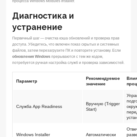
процесса Windows Modules Installer.
Диагностика и
устранение
Первичный шаг — очистка кэша обновлений и проверка прав
доступа. Убедитесь, что включен показ скрытых и системных
файлов, затем перезагрузите ПК и повторите установку. Если
обновления Windows
прерываются с тем же кодом,
потребуется ручная настройка служб и проверка зависимостей.
Рекомендуемое
Влия
Параметр
значение
проц
Упра
подг
Вручную (Trigger
Служба App Readiness
окру
Start)
пере
уста
Отве
Windows Installer
Автоматически
разв