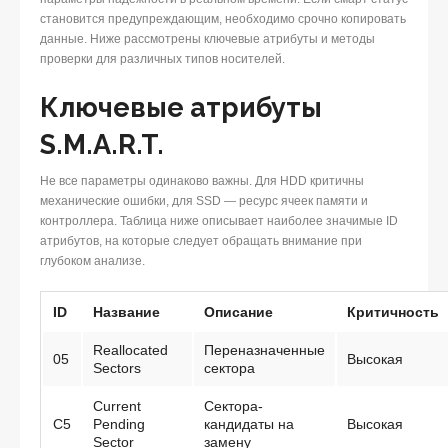
становится предупреждающим, необходимо срочно копировать
данные. Ниже рассмотрены ключевые атрибуты и методы
проверки для различных типов носителей.
Ключевые атрибуты
S.M.A.R.T.
Не все параметры одинаково важны. Для HDD критичны
механические ошибки, для SSD — ресурс ячеек памяти и
контроллера. Таблица ниже описывает наиболее значимые ID
атрибутов, на которые следует обращать внимание при
глубоком анализе.
ID
Название
Описание
Критичность
Reallocated
Переназначенные
05
Высокая
Sectors
сектора
Current
Сектора-
C5
Pending
кандидаты на
Высокая
Sector
замену