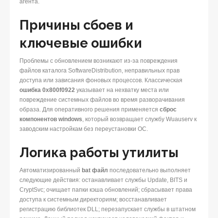
агента.
Причины сбоев и
ключевые ошибки
Проблемы с обновлением возникают из-за повреждения
файлов каталога SoftwareDistribution, неправильных прав
доступа или зависания фоновых процессов. Классическая
ошибка 0x800f0922
указывает на нехватку места или
повреждение системных файлов во время разворачивания
образа. Для оперативного решения применяется
сброс
компонентов windows
, который возвращает службу Wuauserv к
заводским настройкам без переустановки ОС.
Логика работы утилиты
Автоматизированный
bat файл
последовательно выполняет
следующие действия: останавливает службы Update, BITS и
CryptSvc; очищает папки кэша обновлений; сбрасывает права
доступа к системным директориям; восстанавливает
регистрацию библиотек DLL; перезапускает службы в штатном