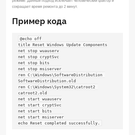
режиме. Данный подход исключает человеческий фактор и
сокращает время ремонта до 2 минут.
Пример кода
@echo off

title Reset Windows Update Components

net stop wuauserv

net stop cryptSvc

net stop bits

net stop msiserver

ren C:\Windows\SoftwareDistribution 
SoftwareDistribution.old

ren C:\Windows\System32\catroot2 
catroot2.old

net start wuauserv

net start cryptSvc

net start bits

net start msiserver

echo Reset completed successfully.