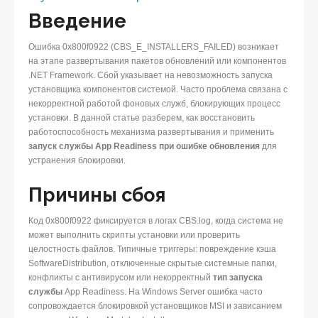
Введение
Ошибка 0x800f0922 (CBS_E_INSTALLERS_FAILED) возникает
на этапе развертывания пакетов обновлений или компонентов
.NET Framework. Сбой указывает на невозможность запуска
установщика компонентов системой. Часто проблема связана с
некорректной работой фоновых служб, блокирующих процесс
установки. В данной статье разберем, как восстановить
работоспособность механизма развертывания и применить
запуск службы App Readiness при ошибке обновления
для
устранения блокировки.
Причины сбоя
Код 0x800f0922 фиксируется в логах CBS.log, когда система не
может выполнить скрипты установки или проверить
целостность файлов. Типичные триггеры: повреждение кэша
SoftwareDistribution, отключенные скрытые системные папки,
конфликты с антивирусом или некорректный
тип запуска
службы
App Readiness. На Windows Server ошибка часто
сопровождается блокировкой установщиков MSI и зависанием