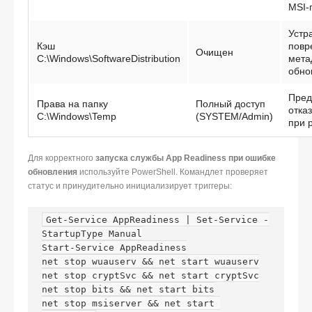
MSI-
Устр
Кэш
повр
Очищен
C:\Windows\SoftwareDistribution
мета
обно
Пред
Права на папку
Полный доступ
отказ
C:\Windows\Temp
(SYSTEM/Admin)
при 
Для корректного
запуска службы App Readiness при ошибке
обновления
используйте PowerShell. Командлет проверяет
статус и принудительно инициализирует триггеры:
Get-Service AppReadiness | Set-Service -
StartupType Manual

Start-Service AppReadiness

net stop wuauserv && net start wuauserv

net stop cryptSvc && net start cryptSvc

net stop bits && net start bits

net stop msiserver && net start 