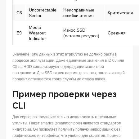
Uncorrectable
Неисправимые
C6
Критическая
Sector
ошибки чтения
Media
Износ SSD
E9
Wearout
Средняя
(остаток ресурса)
Indicator
Значение Raw данных в этих атрибутах не должно расти в
процессе эксплуатации. Даже единичные значения в ID 05 или
C5 на HDD сигнализируют о деградации магнитной
поверхности. Для SSD важен параметр износа, показывающий
процент оставшегося срока службы до отказа ячеек.
Пример проверки через
CLI
Для серверов предпочтительно использовать консольные
утилиты. Пакет smartctl (smartmontools) является стандартом
индустрии. Он позволяет получить полную информацию без
графического интерфейса, что удобно для скриптов. Пример