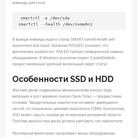
команды для Linux:
smartctl -a /dev/sda

smartctl --health /dev/nvme0n1
В выводе команды ищите строку SMART overall-health self-
assessment test result. Значение PASSED означает, что
критических ошибок нет. FAILED требует немедленной замены
оборудования. В Windows аналогом служит CrystalDiskInfo,
предоставляющая удобный визуальный смарт статус.
Особенности SSD и HDD
Жесткие диски подвержены механическому износу. Шум,
вибрация и рост времени поиска (Seek Time) — предвестники
поломки. Твердотельные накопители не имеют движущихся
частей, но ограничены циклами перезаписи (TBW). Контроллер
SSD может скрыть ошибки до исчерпания резервной области.
Поэтому диагностика диска должна учитывать тип накопителя.
Регулярный мониторинг продлевает жизнь оборудованию.