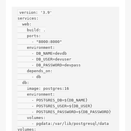
version: '3.9'

services:

  web:

    build: .

    ports:

      - "8000:8000"

    environment:

      - DB_NAME=devdb

      - DB_USER=devuser

      - DB_PASSWORD=devpass

    depends_on:

      - db

  db:

    image: postgres:16

    environment:

      - POSTGRES_DB=${DB_NAME}

      - POSTGRES_USER=${DB_USER}

      - POSTGRES_PASSWORD=${DB_PASSWORD}

    volumes:

      - pgdata:/var/lib/postgresql/data

volumes:
