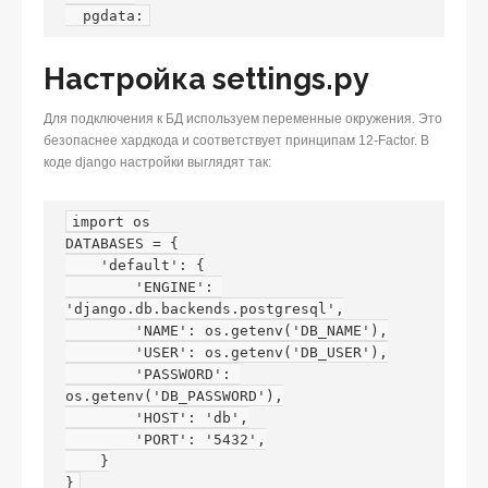
  pgdata:
Настройка settings.py
Для подключения к БД используем переменные окружения. Это
безопаснее хардкода и соответствует принципам 12-Factor. В
коде django настройки выглядят так:
import os

DATABASES = {

    'default': {

        'ENGINE': 
'django.db.backends.postgresql',

        'NAME': os.getenv('DB_NAME'),

        'USER': os.getenv('DB_USER'),

        'PASSWORD': 
os.getenv('DB_PASSWORD'),

        'HOST': 'db',

        'PORT': '5432',

    }

}