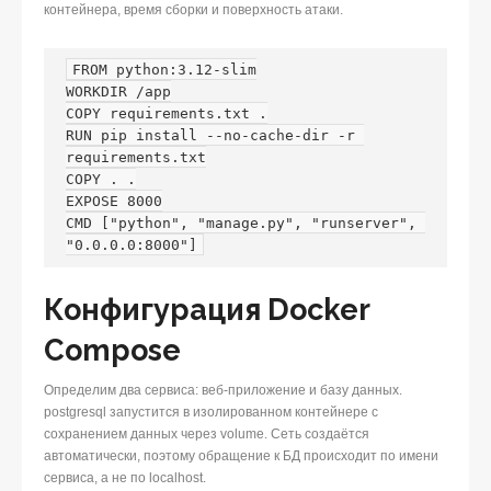
контейнера, время сборки и поверхность атаки.
FROM python:3.12-slim

WORKDIR /app

COPY requirements.txt .

RUN pip install --no-cache-dir -r 
requirements.txt

COPY . .

EXPOSE 8000

CMD ["python", "manage.py", "runserver", 
"0.0.0.0:8000"]
Конфигурация Docker
Compose
Определим два сервиса: веб-приложение и базу данных.
postgresql запустится в изолированном контейнере с
сохранением данных через volume. Сеть создаётся
автоматически, поэтому обращение к БД происходит по имени
сервиса, а не по localhost.