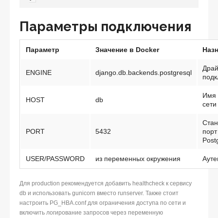
Параметры подключения
Параметр
Значение в Docker
Наз
Драй
ENGINE
django.db.backends.postgresql
подк
Имя 
HOST
db
сети
Стан
PORT
5432
порт
Post
USER/PASSWORD
из переменных окружения
Ауте
Для production рекомендуется добавить healthcheck к сервису
db и использовать gunicorn вместо runserver. Также стоит
настроить PG_HBA.conf для ограничения доступа по сети и
включить логирование запросов через переменную