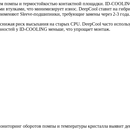
вом помпы и термостойкостью контактной площадки. ID-COOLIN
ими втулками, что минимизирует износ. DeepCool ставит на ги
рименяют Sleeve-подшипники, требующие замены через 2-3 года.
нижая риск высыхания на старых CPU. DeepCool часто используе
ровностей у ID-COOLING меньше, что упрощает монтаж.
мониторинг оборотов помпы и температуры кристалла выявит де