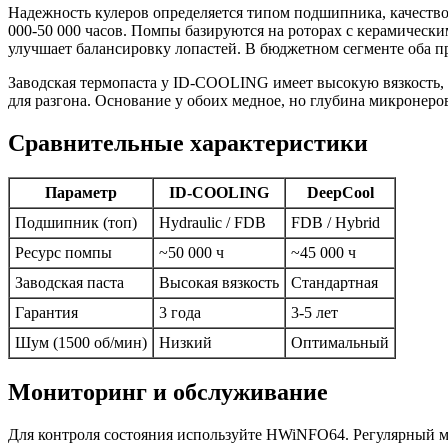
Надежность кулеров определяется типом подшипника, качест
000-50 000 часов. Помпы базируются на роторах с керамическ
улучшает балансировку лопастей. В бюджетном сегменте оба п
Заводская термопаста у ID-COOLING имеет высокую вязкость, с
для разгона. Основание у обоих медное, но глубина микроне
Сравнительные характеристики
Параметр
ID-COOLING
DeepCool
Подшипник (топ)
Hydraulic / FDB
FDB / Hybrid
Ресурс помпы
~50 000 ч
~45 000 ч
Заводская паста
Высокая вязкость
Стандартная
Гарантия
3 года
3-5 лет
Шум (1500 об/мин)
Низкий
Оптимальный
Мониторинг и обслуживание
Для контроля состояния используйте HWiNFO64. Регулярный 