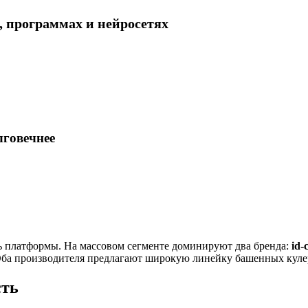
L, программах и нейросетях
лговечнее
ь платформы. На массовом сегменте доминируют два бренда:
id-
Оба производителя предлагают широкую линейку башенных куле
сть